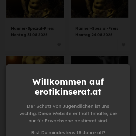
Männer-Spezial-Preis
Männer-Spezial-Preis
Montag 31.08.2026
Montag 24.08.2026
Willkommen auf
erotikinserat.at
Männer-Spezial-Preis
Playing in the Dark
Der Schutz von Jugendlichen ist uns
Montag 17.08.2026
Sonntag 30.08.2026
wichtig. Diese Website enthält Inhalte, die
nur für Erwachsene bestimmt sind.
Bist Du mindestens 18 Jahre alt?