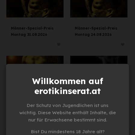
Männer-Spezial-Preis
Männer-Spezial-Preis
Montag 31.08.2026
Montag 24.08.2026
Willkommen auf
erotikinserat.at
Männer-Spezial-Preis
Playing in the Dark
Der Schutz von Jugendlichen ist uns
Montag 17.08.2026
Sonntag 30.08.2026
wichtig. Diese Website enthält Inhalte, die
nur für Erwachsene bestimmt sind.
Bist Du mindestens 18 Jahre alt?